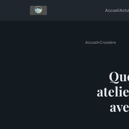
Accueil
Actu
Accueil
›
Croisière
Que
ateli
ave