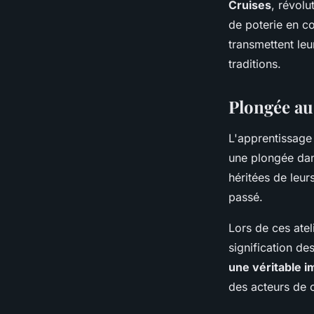
Cruises
, révolu
de poterie en co
transmettent leu
traditions.
Plongée au
L'apprentissage 
une plongée dans
héritées de leur
passé.
Lors de ces ateli
signification de
une véritable i
des acteurs de c