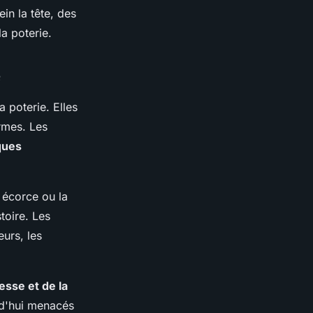
in la tête, des
a poterie.
e
a poterie. Elles
ormes. Les
ques
 écorce ou la
toire. Les
urs, les
esse et de la
rd'hui menacés