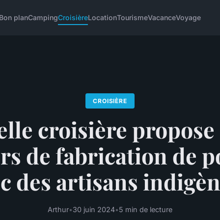
Bon plan
Camping
Croisière
Location
Tourisme
Vacance
Voyage
CROISIÈRE
lle croisière propose
ers de fabrication de p
c des artisans indigè
Arthur
•
30 juin 2024
•
5 min de lecture