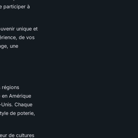
 participer à
ouvenir unique et
érience, de vos
age, une
s régions
e en Amérique
s-Unis. Chaque
yle de poterie,
œur de cultures