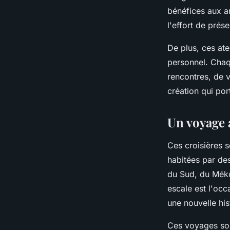
bénéfices aux a
l'effort de prés
De plus, ces ate
personnel. Chaq
rencontres, de 
création qui port
Un voyage a
Ces croisières s
habitées par de
du Sud, du Méko
escale est l'oc
une nouvelle his
Ces voyages son