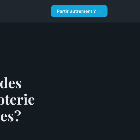
Partir autrement ? →
 des
oterie
nes?