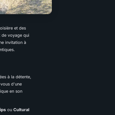
oisière et des
t de voyage qui
e invitation à
entiques.
es à la détente,
z-vous d'une
nique en son
ips
ou
Cultural