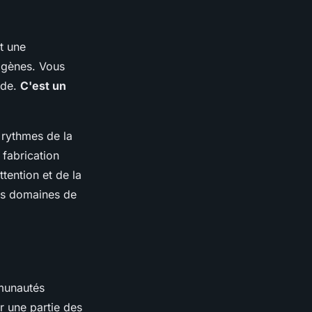
nt une
igènes. Vous
nde.
C'est un
 rythmes de la
 fabrication
tention et de la
res domaines de
mmunautés
r une partie des