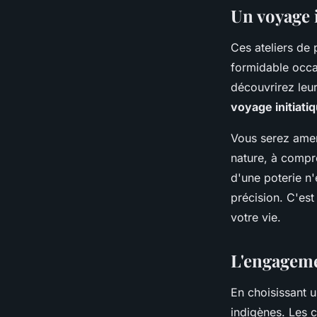
Un voyage 
Ces ateliers de 
formidable occa
découvrirez leur
voyage initiati
Vous serez amené
nature, à compre
d'une poterie n'
précision. C'es
votre vie.
L'engageme
En choisissant u
indigènes. Les 