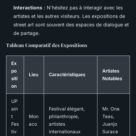
Interactions
: N'hésitez pas à interagir avec les
artistes et les autres visiteurs. Les expositions de
street art sont souvent des espaces de dialogue et
de partage.
Tableau Comparatif des Expositions
Ex
po
Artistes
Lieu
Caractéristiques
siti
Notables
on
UP
ain
Festival élégant,
Mr. One
t
Mon
philanthropie,
Teas,
Fes
aco
artistes
Juanjo
tiv
internationaux
Surace