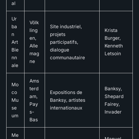
al
Ur
Völk
ba
Site industriel,
ling
Krista
n
projets
en,
Burger,
Art
participatifs,
Alle
Kenneth
Bie
dialogue
mag
Letsoin
nn
communautaire
ne
ale
Ams
Mo
terd
Banksy,
co
Expositions de
am,
Shepard
Mu
Banksy, artistes
Pay
Fairey,
se
internationaux
s-
Invader
um
Bas
Me
Manuel