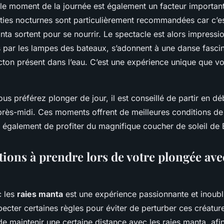
, le moment de la journée est également un facteur importan
ties nocturnes sont particulièrement recommandées car c’
nta sortent pour se nourrir. Le spectacle est alors impressio
s par les lampes des bateaux, s’adonnent à une danse fasci
ncton présent dans l’eau. C’est une expérience unique que 
us préférez plonger de jour, il est conseillé de partir en d
près-midi. Ces moments offrent de meilleures conditions de v
 également de profiter du magnifique coucher de soleil de B
ions à prendre lors de votre plongée avec
c les
raies manta
est une expérience passionnante et inoubli
pecter certaines règles pour éviter de perturber ces créatu
 de maintenir une certaine distance avec les raies manta, afi