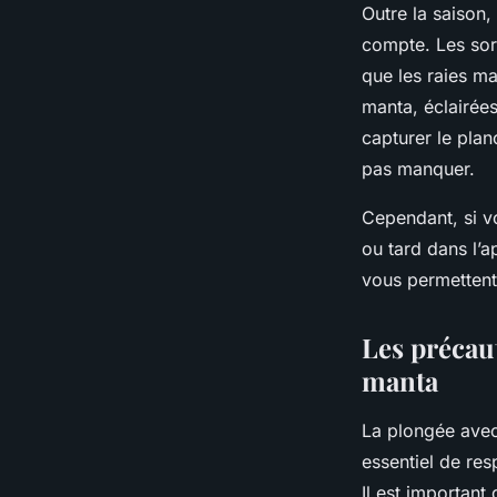
Outre la saison
compte. Les sor
que les raies ma
manta, éclairée
capturer le pla
pas manquer.
Cependant, si vo
ou tard dans l’a
vous permettent
Les précaut
manta
La plongée ave
essentiel de res
Il est important