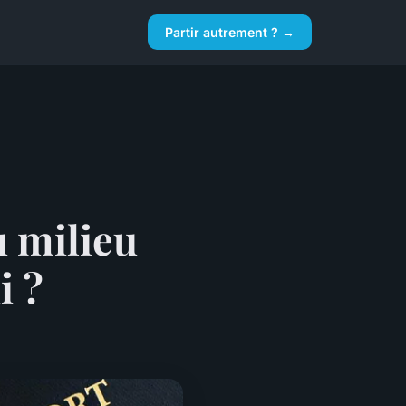
Partir autrement ? →
u milieu
i ?