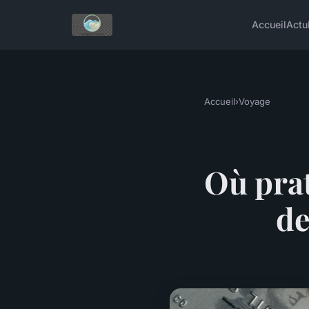
Accueil
Actu
Accueil
›
Voyage
Où prat
de