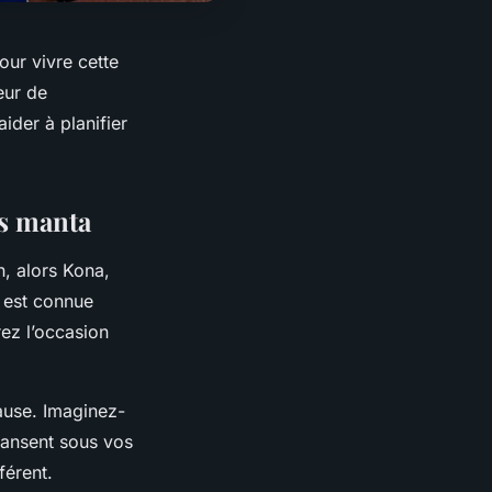
our vivre cette
eur de
ider à planifier
es manta
, alors Kona,
e est connue
ez l’occasion
cause. Imaginez-
 dansent sous vos
férent.